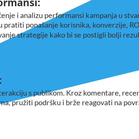
formansi:
raćenje i analizu performansi kampanja u s
 pratiti ponašanje korisnika, konverzije, ROI 
vanje strategije kako bi se postigli bolji rezul
:
rakciju s publikom. Kroz komentare, recenzi
ima, pružiti podršku i brže reagovati na povr