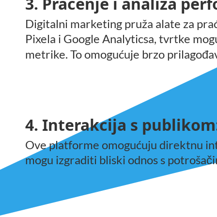
3. Praćenje i analiza per
Digitalni marketing pruža alate za p
Pixela i Google Analyticsa, tvrtke mogu
metrike. To omogućuje brzo prilago
a
đ
4. Interakcija s publikom
Ove platforme omogućuju direktnu inte
mogu izgraditi bliski odnos s potroša
č