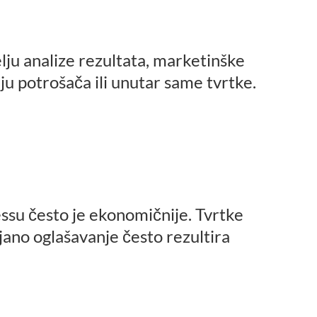
u analize rezultata, marketinške 
nju potroša
a ili unutar same tvrtke.
č
ssu 
esto je ekonomi
nije. Tvrtke 
č
č
jano oglašavanje 
esto rezultira 
č