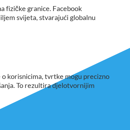
 fizi
ke granice. Facebook 
č
iljem svijeta, stvarajući globalnu 
 o korisnicima, tvrtke mogu precizno 
nja. To rezultira djelotvornijim 