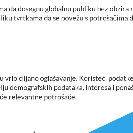
a da dosegnu globalnu publiku bez obzira na
iliku tvrtkama da se povežu s potroša
ima d
č
vrlo ciljano oglašavanje. Koristeći podatke
elju demografskih podataka, interesa i ponaša
e relevantne potroša
e.
č
č