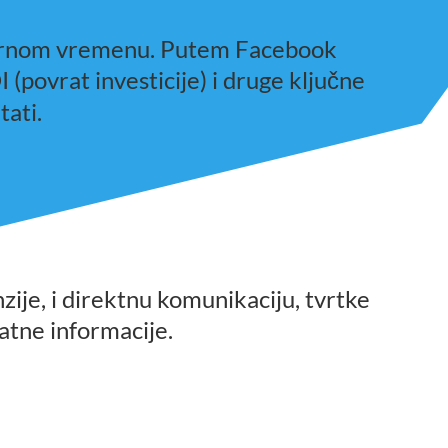
tvarnom vremenu. Putem Facebook 
(povrat investicije) i druge klju
ne 
č
tati.
je, i direktnu komunikaciju, tvrtke 
atne informacije.